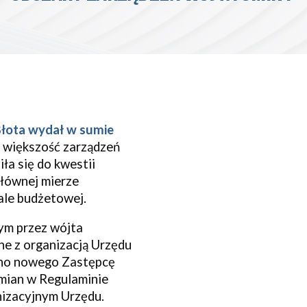
Błota
wydał w sumie
większość zarządzeń
ła się do kwestii
głównej mierze
le budżetowej.
y
m
przez
w
ójta
ne z organizacją Urzędu
no nowego Zastępcę
ian w Regulaminie
nizacyjnym Urzędu.