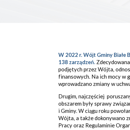
W 20
22
r
.
Wójt Gminy
Białe 
138 zarządzeń.
Zdecydowana 
podjętych przez
W
ójta,
odnosi
finansowych. Na ich mocy w 
wprowadzano zmiany w uchwa
Drugim,
najczęściej
poruszan
obszar
em były sprawy związa
i Gminy.
W ciągu roku
powoła
Wójta, a także
dokonywano zm
Pracy oraz Regulaminie Orga