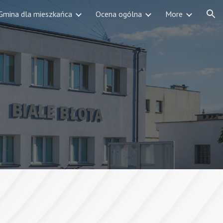
Gmina dla mieszkańca
Ocena ogólna
More
ion