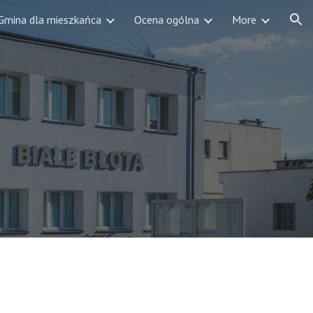
Gmina dla mieszkańca
Ocena ogólna
More
ion