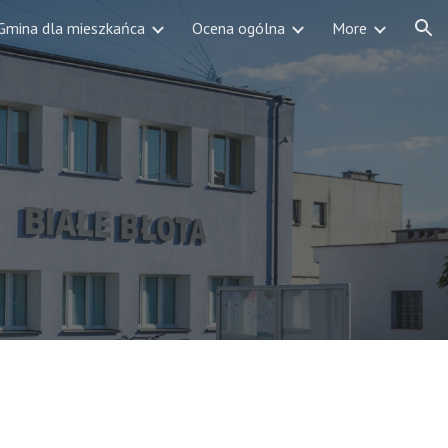
Gmina dla mieszkańca
Ocena ogólna
More
ion