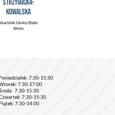
Strzygocka-
Kowalska
Skarbnik Gminy Białe
Błota
Poniedziałek:
7
:
3
0-1
5
:
3
0
Wtorek:
7
:
3
0-1
7:00
Środa
:
7
:
3
0-1
5
:
3
0
Czwartek:
7
:
3
0-1
5
:
3
0
Piątek:
7
:
3
0-14:00