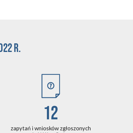
022 r.
12
zapytań i
wniosków
zgłoszonych