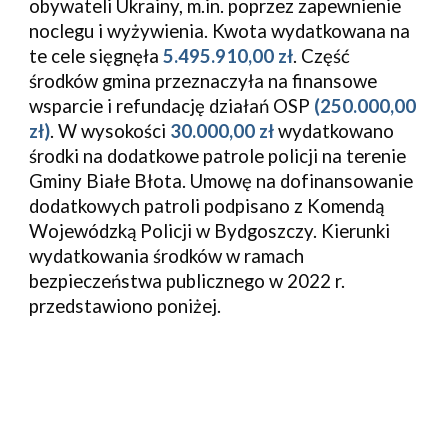
obywateli Ukrainy, m.in. poprzez zapewnienie
noclegu i wyżywienia. Kwota wydatkowana na
te cele sięgnęła
5.495.910,00 zł
. C
zęść
środków
g
mina przeznaczyła na finansowe
wsparcie i refundację działań OSP
(
250.000,00
zł)
. W wysokości
3
0.000,00 z
ł
wydatkowano
środki na dodatkowe patrole policji na terenie
Gminy Białe Błota. Umowę na dofinansowanie
dodatkowych patroli podpisano z Komendą
Wojewódzką Policji w Bydgoszczy.
Kierunki
wydatkowania środków w ramach
bezpieczeństwa publicznego w 202
2
r.
przedstawiono poniżej.