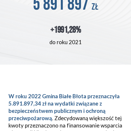
5 891 897
zł
+1991,28%
do roku 2021
W roku 202
2
Gmina
Białe Błota
przeznaczyła
5.891.897,34
zł na wydatki związane z
bezpieczeństwem publicznym i ochroną
przeciwpożarową
. Z
decydowaną większość tej
kwoty przeznaczono na finansowanie wsparcia