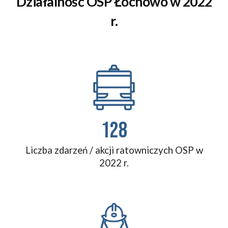
Działalność OSP
Łochowo
w 202
2
r.
128
Liczba zdarzeń / akcji ratowniczych OSP w
202
2
r.