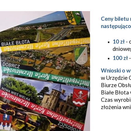
Ceny biletu
następująco
10 zł
- 
dniowe
100 zł
-
Wnioski o w
w Urzędzie G
Biurze Obsłu
Białe Błota
Czas wyrobie
złożenia wn