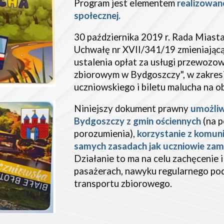
Program jest elementem
realizowan
społecznej
.
30 października 2019 r. Rada Miast
Uchwałę nr XVII/341/19 zmieniając
ustalenia opłat za usługi przewozo
zbiorowym w Bydgoszczy", w zakresi
uczniowskiego i biletu malucha na o
Niniejszy dokument prawny
umożliw
Bydgoszczy z gmin ościennych
(na 
porozumienia),
korzystanie z komunik
samych zasadach jak uczniowie za
Działanie to ma na celu zachęcenie 
pasażerach, nawyku regularnego po
transportu zbiorowego.