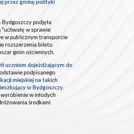
ej przez
g
minę polityki
a Bydgoszczy podjęła
ą "uchwałę w sprawie
we w publicznym transporcie
e rozszerzenia biletu
bszar gmin ościennych.
ił uczniom dojeżdżającym do
podstawie podpisanego
acji miejskiej na takich
mieszkujący w Bydgoszczy
.
i wyrobienie w młodych
dróżowania środkami