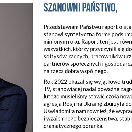
Szanowni Państwo,
Przedstawiam Państwu raport o stan
stanowi syntetyczną formę podsumo
minionym roku. Raport ten jest równ
wszystkich, którzy przyczynili się 
sołtysów, radnych, pracowników urz
partnerów społecznych i gospodarc
na rzecz dobra wspólnego.
Rok 2022 okazał się wyjątkowo tru
19, stanowiącej nadal poważne zagroż
lutego musieliśmy stawić czoła now
agresja Rosji na Ukrainę zburzyła 
Uświadomiła nam również, że wypr
i wzajemnego bezpieczeństwa, stabil
dramatycznego poranka.