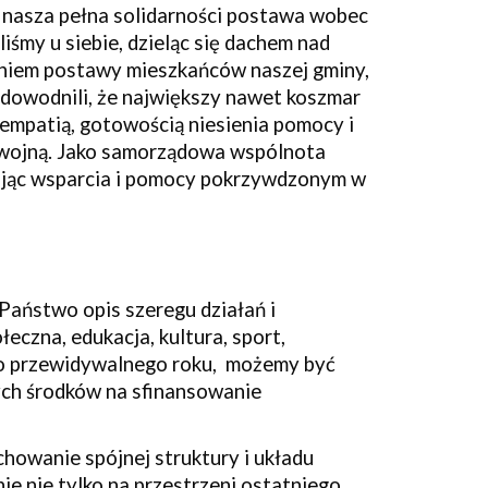
 nasza pełna solidarności postawa wobec
iśmy u siebie, dzieląc się dachem nad
niem postawy mieszkańców naszej gminy,
udowodnili, że największy nawet koszmar
empatią, gotowością niesienia pomocy i
 wojną. Jako samorządowa wspólnota
lając wsparcia i pomocy pokrzywdzonym w
Państwo opis szeregu działań i
eczna, edukacja, kultura, sport,
ało przewidywalnego roku, możemy być
nych środków na sfinansowanie
howanie spójnej struktury i układu
ie nie tylko na przestrzeni ostatniego