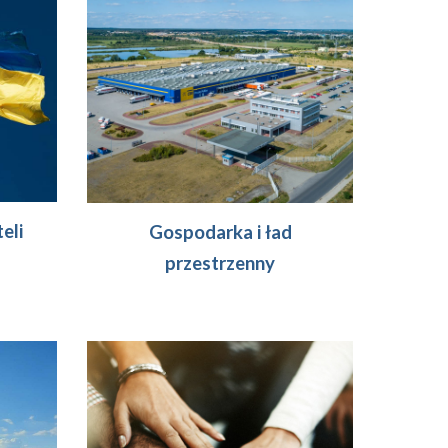
eli
Gospodarka i ład
przestrzenny