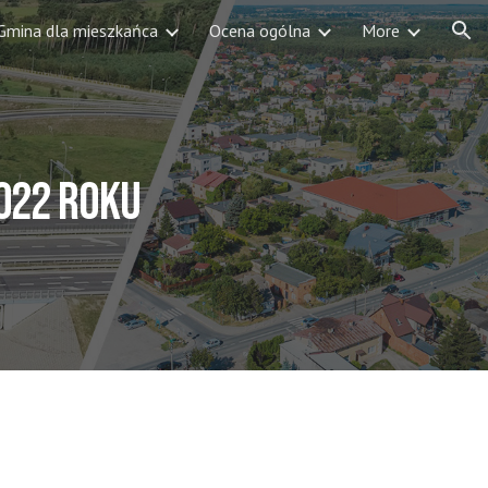
Gmina dla mieszkańca
Ocena ogólna
More
ion
2022 roku