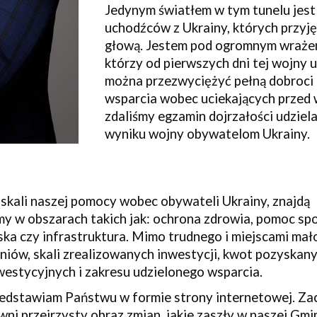
Jedynym światłem w tym tunelu jest
uchodźców z Ukrainy, których przyjęl
głową. Jestem pod ogromnym wraże
którzy od pierwszych dni tej wojny 
można przezwyciężyć pełną dobroci 
wsparcia wobec uciekających przed
zdaliśmy egzamin dojrzałości udzie
wyniku wojny obywatelom Ukrainy.
 skali naszej pomocy wobec obywateli Ukrainy, znajdą 
my w obszarach takich jak: ochrona zdrowia, pomoc społ
ka czy infrastruktura. Mimo trudnego i miejscami m
zniów, skali zrealizowanych inwestycji, kwot pozyska
estycyjnych i zakresu udzielonego wsparcia.
rzedstawiam Państwu w formie strony internetowej. Zac
 przejrzysty obraz zmian, jakie zaszły w naszej Gmin